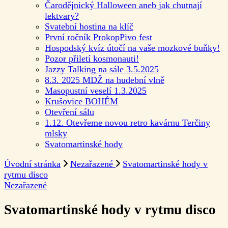
Čarodějnický Halloween aneb jak chutnají
lektvary?
Svatební hostina na klíč
První ročník ProkopPivo fest
Hospodský kvíz útočí na vaše mozkové buňky!
Pozor přiletí kosmonauti!
Jazzy Talking na sále 3.5.2025
8.3. 2025 MDŽ na hudební vlně
Masopustní veselí 1.3.2025
Krušovice BOHÉM
Otevření sálu
1.12. Otevřeme novou retro kavárnu Terčiny
mlsky
Svatomartinské hody
Úvodní stránka
Nezařazené
Svatomartinské hody v
rytmu disco
Nezařazené
Svatomartinské hody v rytmu disco