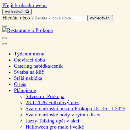
Přejít k obsahu webu
Vyhledávání
Vyhledat:
Hledáte něco ?
Rodinná restaurace a společenský sál
Restaurace u Prokopa
Týdenní menu
Otevírací doba
Catering nabídka/ceník
Svatba na klíč
Stálá nabídka
O nás
Plánujeme
Silvestr u Prokopa
23.1.2026 Fotbalový ples
Svatomartinská husa u Prokopa 15.-16.11.2025
Svatomartinské hody v rytmu disco
Jazzy Talking opět v akci
Halloween pro malé i velké