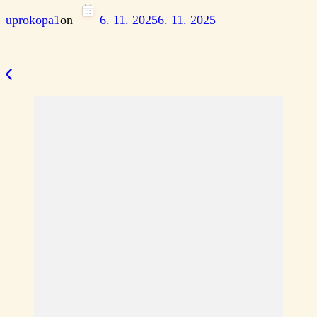
uprokopa1
on
6. 11. 2025
6. 11. 2025
Navigace
příspěvku