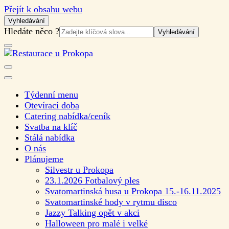
Přejít k obsahu webu
Vyhledávání
Vyhledat:
Hledáte něco ?
Rodinná restaurace a společenský sál
Restaurace u Prokopa
Týdenní menu
Otevírací doba
Catering nabídka/ceník
Svatba na klíč
Stálá nabídka
O nás
Plánujeme
Silvestr u Prokopa
23.1.2026 Fotbalový ples
Svatomartinská husa u Prokopa 15.-16.11.2025
Svatomartinské hody v rytmu disco
Jazzy Talking opět v akci
Halloween pro malé i velké