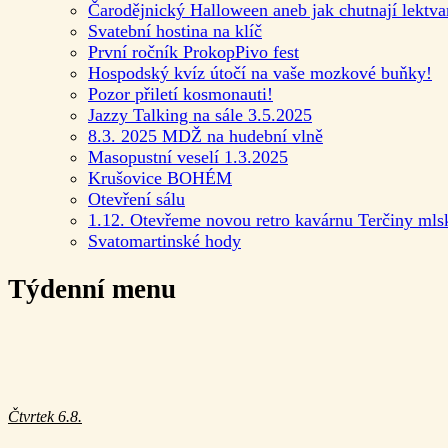
Čarodějnický Halloween aneb jak chutnají lektva
Svatební hostina na klíč
První ročník ProkopPivo fest
Hospodský kvíz útočí na vaše mozkové buňky!
Pozor přiletí kosmonauti!
Jazzy Talking na sále 3.5.2025
8.3. 2025 MDŽ na hudební vlně
Masopustní veselí 1.3.2025
Krušovice BOHÉM
Otevření sálu
1.12. Otevřeme novou retro kavárnu Terčiny mls
Svatomartinské hody
Týdenní menu
Čtvrtek 6.8.